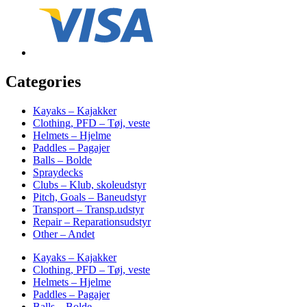
Categories
Kayaks – Kajakker
Clothing, PFD – Tøj, veste
Helmets – Hjelme
Paddles – Pagajer
Balls – Bolde
Spraydecks
Clubs – Klub, skoleudstyr
Pitch, Goals – Baneudstyr
Transport – Transp.udstyr
Repair – Reparationsudstyr
Other – Andet
Kayaks – Kajakker
Clothing, PFD – Tøj, veste
Helmets – Hjelme
Paddles – Pagajer
Balls – Bolde